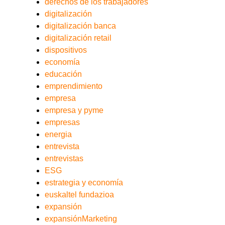
derechos de los trabajadores
digitalización
digitalización banca
digitalización retail
dispositivos
economía
educación
emprendimiento
empresa
empresa y pyme
empresas
energia
entrevista
entrevistas
ESG
estrategia y economía
euskaltel fundazioa
expansión
expansiónMarketing