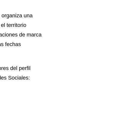
 organiza una
l territorio
caciones de marca
as fechas
es del perfil
des Sociales: