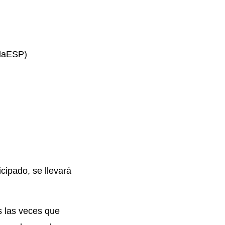
olaESP)
ipado, se llevará
s las veces que