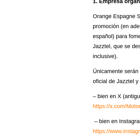
1. Empresa organ
Orange Espagne S.
promoción (en adel
español) para fome
Jazztel, que se de
inclusive).
Únicamente serán c
oficial de Jazztel
– bien en X (anti
https://x.com/Moto
– bien en Instagra
https://www.insta