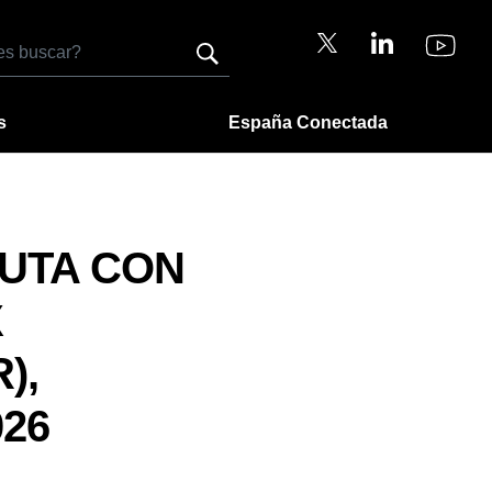
s
España Conectada
RUTA CON
X
),
26