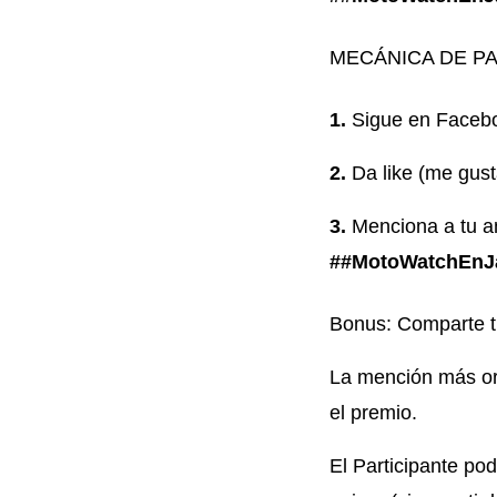
MECÁNICA DE P
Sigue en Facebo
Da like (me gust
Menciona a tu a
##MotoWatchEnJa
Bonus: Comparte tu
La mención más or
el premio.
El Participante po