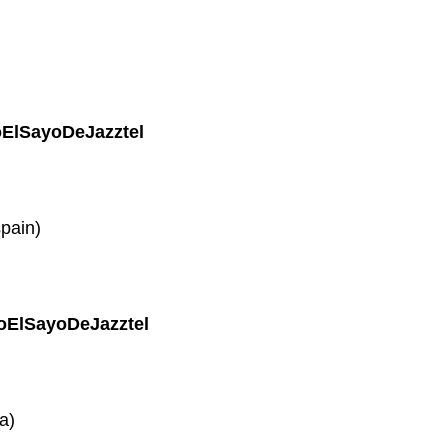
oElSayoDeJazztel
pain)
oElSayoDeJazztel
a)