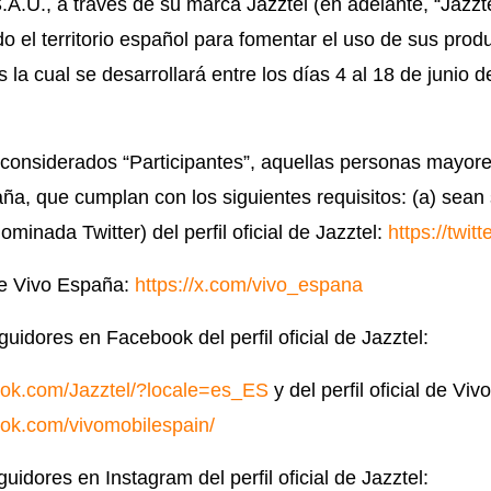
.U., a través de su marca Jazztel (en adelante, “Jazzte
o el territorio español para fomentar el uso de sus produ
 la cual se desarrollará entre los días 4 al 18 de junio
considerados “Participantes”, aquellas personas mayor
aña, que
cumplan con los
siguientes requisitos: (a) sea
minada Twitter) del perfil oficial de Jazztel:
https://twit
 de Vivo España:
https://x.com/vivo_espana
uidores en Facebook del perfil oficial de Jazztel:
ook.com/Jazztel/?locale=es_ES
y del perfil oficial de Vi
ook.com/vivomobilespain/
uidores en Instagram del perfil oficial de Jazztel: