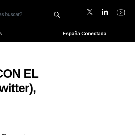
s
España Conectada
CON EL
itter),