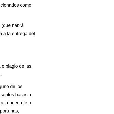
eccionados como
r (que habrá
á a la entrega del
 o plagio de las
.
guno de los
resentes bases, o
o a la buena fe o
oportunas,