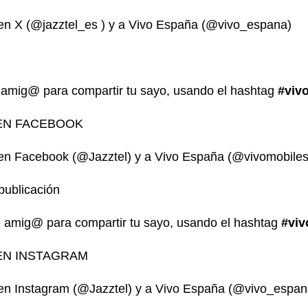
 en X
(@jazztel_es
) y a Vivo España (@vivo_espana)
amig@ para compartir tu sayo, usando el hashtag
#viv
 EN FACEBOOK
 en Facebook (
@Jazztel)
y a Vivo España (@vivomobiles
publicación
 amig@ para compartir tu sayo, usando el hashtag
#viv
EN INSTAGRAM
l en Instagram (@Jazztel) y a Vivo España (@vivo_espan