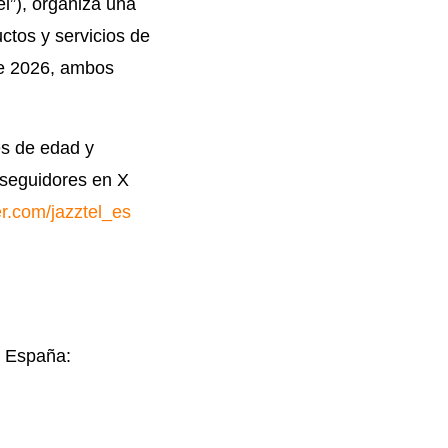
l”), organiza una
ctos y servicios de
 de 2026, ambos
es de edad y
n seguidores en X
ter.com/jazztel_es
vo España: