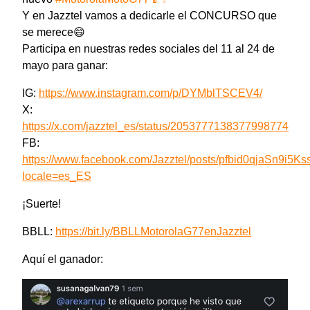
Y en Jazztel vamos a dedicarle el CONCURSO que
se merece😄
Participa en nuestras redes sociales del 11 al 24 de
mayo para ganar:
IG:
https://www.instagram.com/p/DYMblTSCEV4/
X:
https://x.com/jazztel_es/status/2053777138377998774
FB:
https://www.facebook.com/Jazztel/posts/pfbid0qjaSn
locale=es_ES
¡Suerte!
BBLL:
https://bit.ly/BBLLMotorolaG77enJazztel
Aquí el ganador: