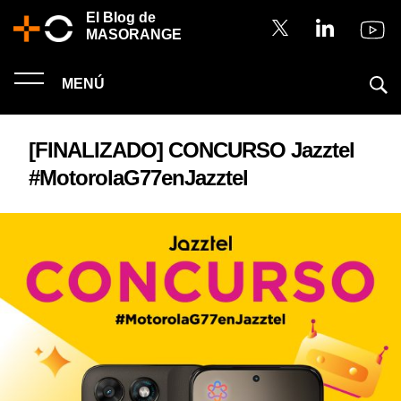
El Blog de
MASORANGE
MENÚ
[FINALIZADO] CONCURSO Jazztel
#MotorolaG77enJazztel