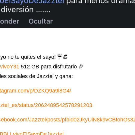
yo no te quites el sayo! ☔👒
vivoY31
512 GB para disfrutarlo 🎉
des sociales de Jazztel y gana:
nstagram.com/p/DZKQ9a9l8G4/
azztel_es/status/2062489542578291203
facebook.com/Jazztel/posts/pfbid02JkyUiN8k9vCBto
.ly/BBLLvivoElSayoDeJazztel