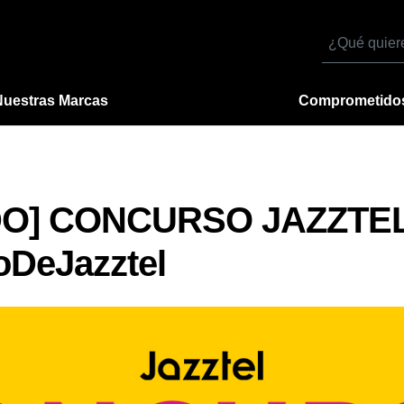
Buscar
por
Nuestras Marcas
Comprometido
DO] CONCURSO JAZZTE
oDeJazztel