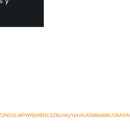
hGs3Z2NDzLstPWRjxrBN1SZBzAkyYpnAcA5d6a96kU26AGMi