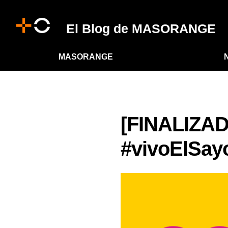
El Blog de MASORANGE
MASORANGE
[FINALIZA
#vivoElSay