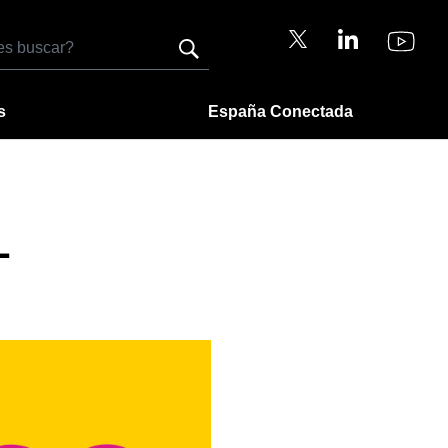
s
España Conectada
L