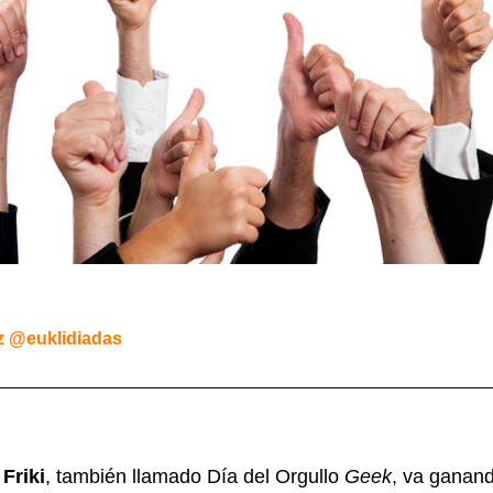
z @euklidiadas
 Friki
, también llamado Día del Orgullo
Geek
, va ganand