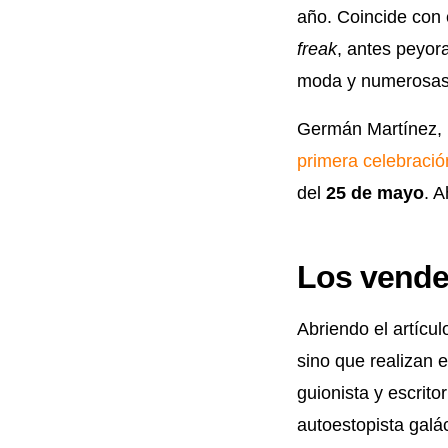
año. Coincide con 
freak
, antes peyor
moda y numerosas e
Germán Martínez, 
primera celebraci
del
25 de mayo
. 
Los vended
Abriendo el artícu
sino que realizan 
guionista y escrito
autoestopista galác