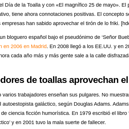
el Día de la Toalla y con «El magnífico 25 de mayo».
El 
ativo, tiene ahora connotaciones positivas. El concepto 
mpresas han sabido aprovechar el tirón de lo friki. [hd
un bloguero español bajo el pseudónimo de ‘Señor Bueb
ón en 2006 en Madrid
. En 2008 llegó a los EE.UU. y en 20
Ahora cada año más y más gente sale a la calle disfraza
ores de toallas aprovechan el 
lo varios trabajadores enseñan sus pulgares. No muestr
el autoestopista galáctico, según Douglas Adams. Adams
r de ciencia ficción humorística. En 1979 escribió el libro
tico’ y en 2001 tuvo la mala suerte de fallecer.