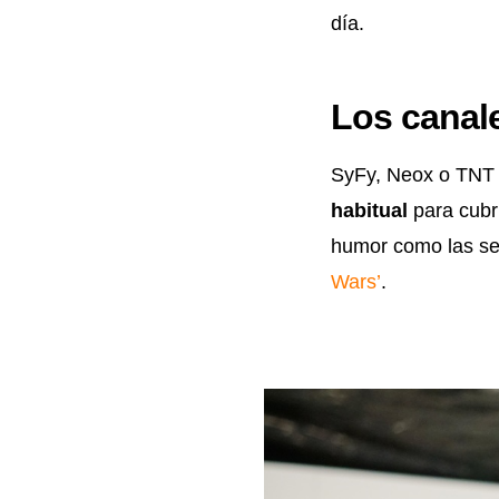
día.
Los canal
SyFy, Neox o TNT
habitual
para cubri
humor como las ser
Wars’
.