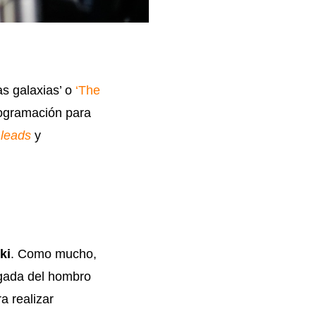
as galaxias’ o
‘The
rogramación para
e
leads
y
ki
. Como mucho,
lgada del hombro
a realizar