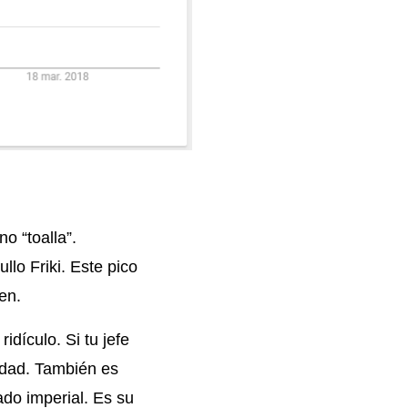
no “toalla”.
llo Friki. Este pico
en.
idículo. Si tu jefe
idad. También es
do imperial. Es su