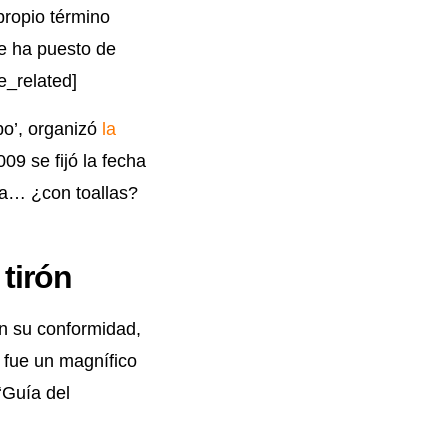
propio término
se ha puesto de
e_related]
o’, organizó
la
09 se fijó la fecha
da… ¿con toallas?
tirón
an su conformidad,
 fue un magnífico
 ‘Guía del