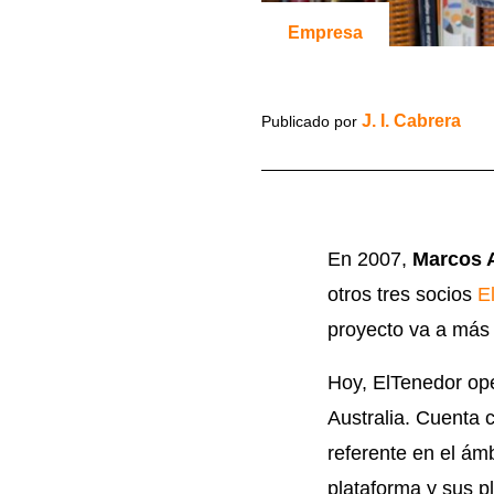
Empresa
J. I. Cabrera
Publicado por
En 2007,
Marcos 
otros tres socios
E
proyecto va a más
Hoy, ElTenedor ope
Australia. Cuenta 
referente en el ám
plataforma y sus p