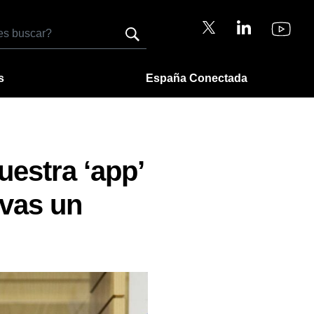
s
España Conectada
estra ‘app’
rvas un