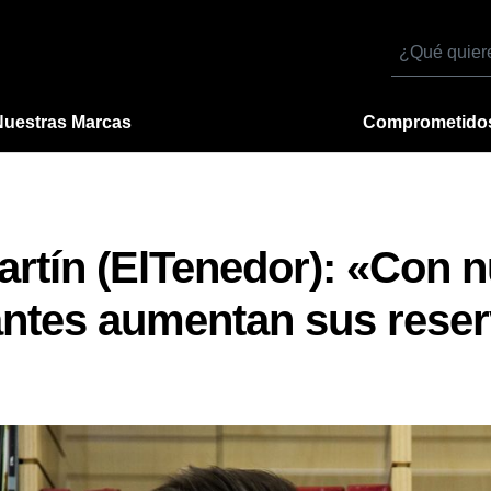
Buscar
por
Nuestras Marcas
Comprometido
tín (ElTenedor): «Con nu
antes aumentan sus rese