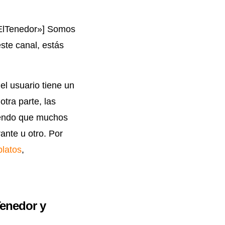
 ElTenedor»] Somos
ste canal, estás
i el usuario tiene un
tra parte, las
iendo que muchos
ante u otro. Por
platos
,
Tenedor y