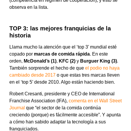
(competencia en régimen de cooperación), y esto se
observa en la lista.
TOP 3: las mejores franquicias de la
historia
Llama mucho la atención que el ‘top 3’ mundial esté
copado por
marcas de comida rápida
. En este
orden,
McDonald’s (1)
,
KFC
(2)
y
Burguer King (3)
.
También sorprende el hecho de que
el podio no haya
cambiado desde 2017
o que estas tres marcas lleven
en el ‘top 5’ desde 2010. Algo están haciendo bien.
Robert Cresanti, presidente y CEO de International
Franchise Association (IFA),
comenta en el Wall Street
Journal
que “el sector de la comida continúa
creciendo (porque) es fácilmente accesible”. Y apunta
a cómo han sabido adaptar la tecnología a sus
franquiciados.