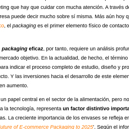
ing que hay que cuidar con mucha atención. A través del
resa puede decir mucho sobre sí misma. Más aún hoy qu
co
, el
packaging
es el primer elemento físico de contacto
n
packaging
eficaz
, por tanto, requiere un análisis prof
 mercado objetivo. En la actualidad, de hecho, el términ
para indicar el proceso completo de estudio, diseño y pr
cto. Y las inversiones hacia el desarrollo de este eleme
 en aumento.
n papel central en el sector de la alimentación, pero no
a la tecnología, representa
un factor distintivo import
as. La creciente importancia de los envases se refleja en
uture of E-commerce Packaging to 2025
’. Según el inf