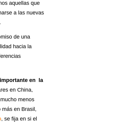
nos aquellas que
anarse a las nuevas
.
omiso de una
ilidad hacia la
erencias
importante en la
ares en China,
on mucho menos
 más en Brasil,
o
, se fija en si el