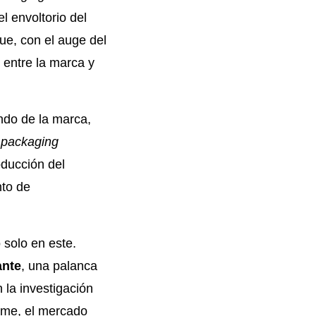
 envoltorio del
e, con el auge del
 entre la marca y
undo de la marca,
o
packaging
oducción del
nto de
 solo en este.
ante
, una palanca
 la investigación
orme, el mercado