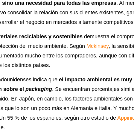
, sino una necesidad para todas las empresas
. Al me
vo consolidar la relación con sus clientes existentes, g
arrollar el negocio en mercados altamente competitivos
eriales reciclables y sostenibles
demuestra el compr
otección del medio ambiente. Según
Mckinsey
, la sensib
umentado mucho entre los compradores, aunque con dif
 los distintos países.
tadounidenses indica que
el impacto ambiental es muy 
n sobre el
packaging
. Se encuentran porcentajes simil
nido. En Japón, en cambio, los factores ambientales s
as que lo son un poco más en Alemania e Italia. Y mucho
 Un 55 % de los españoles, según otro estudio de
Appini
le.