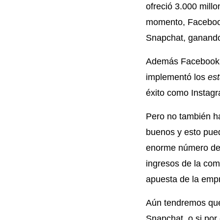
ofreció 3.000 mill
momento, Faceboo
Snapchat, ganando
Además Facebook t
implementó los
es
éxito como Instag
Pero no también ha
buenos y esto pued
enorme número de 
ingresos de la com
apuesta de la empr
Aún tendremos que 
Snapchat, o si por 