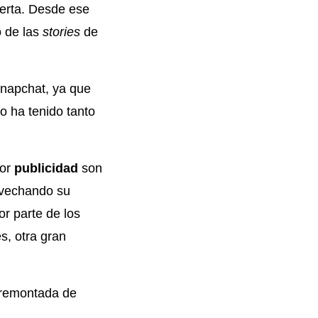
ferta. Desde ese
o de las
stories
de
napchat, ya que
o ha tenido tanto
por
publicidad
son
rovechando su
r parte de los
s, otra gran
 remontada de