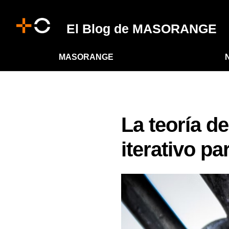
El Blog de MASORANGE
MASORANGE
La teoría d
iterativo p