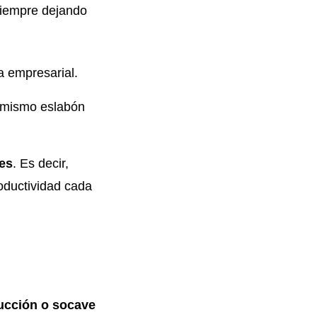
 siempre dejando
a empresarial.
l mismo eslabón
tes
. Es decir,
oductividad cada
ducción o socave