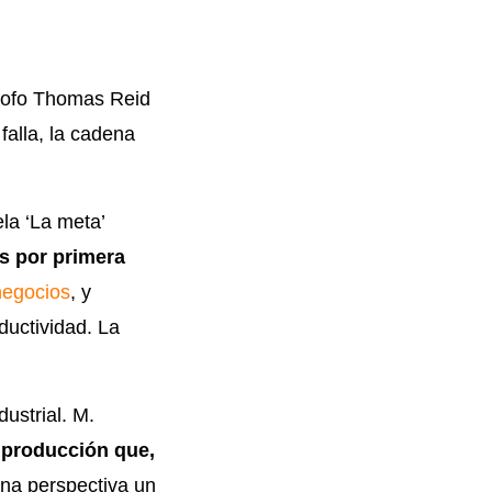
ósofo Thomas Reid
falla, la cadena
ela ‘La meta’
es por primera
negocios
, y
ductividad. La
ustrial. M.
 producción que,
una perspectiva un