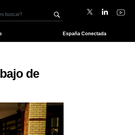
s
España Conectada
bajo de