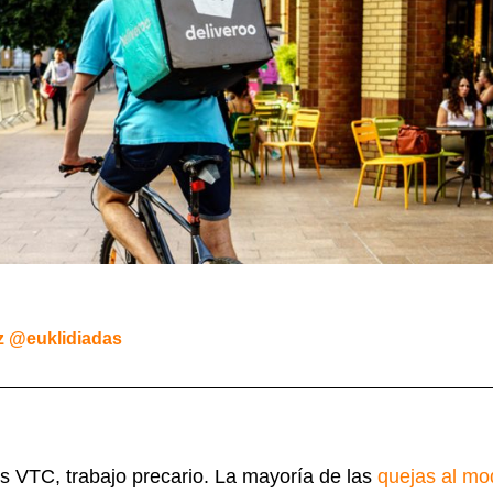
z @euklidiadas
s VTC, trabajo precario. La mayoría de las
quejas al mo