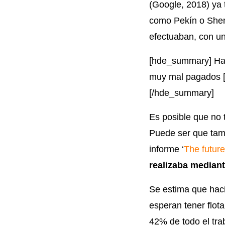
(Google, 2018) ya 
como Pekín o She
efectuaban, con u
[hde_summary] Hay 
muy mal pagados […]
[/hde_summary]
Es posible que no 
Puede ser que tam
informe ‘
The future
realizaba median
Se estima que hac
esperan tener flot
42% de todo el tra