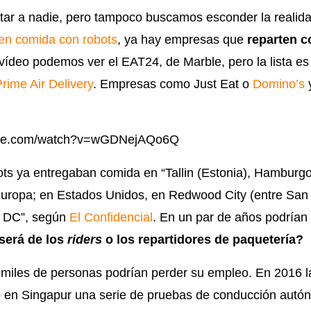
ar a nadie, pero tampoco buscamos esconder la realid
en comida con robots
, ya hay empresas que
reparten c
 vídeo podemos ver el EAT24, de Marble, pero la lista es
rime Air Delivery
. Empresas como Just Eat o
Domino’s
y
tube.com/watch?v=wGDNejAQo6Q
ts ya entregaban comida en “Tallin (Estonia), Hamburgo
Europa; en Estados Unidos, en Redwood City (entre San 
n DC”, según
El Confidencial
. En un par de años podrían 
será de los
riders
o los repartidores de paquetería?
 miles de personas podrían perder su empleo. En 2016 
en Singapur una serie de pruebas de conducción aut