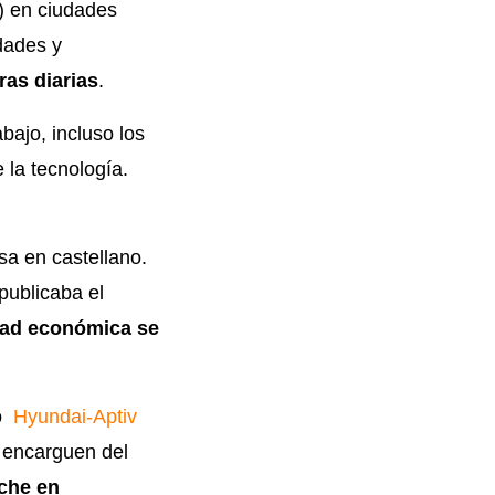
9) en ciudades
dades y
ras diarias
.
ajo, incluso los
 la tecnología.
sa en castellano.
ublicaba el
idad económica se
o
Hyundai-Aptiv
e encarguen del
oche en