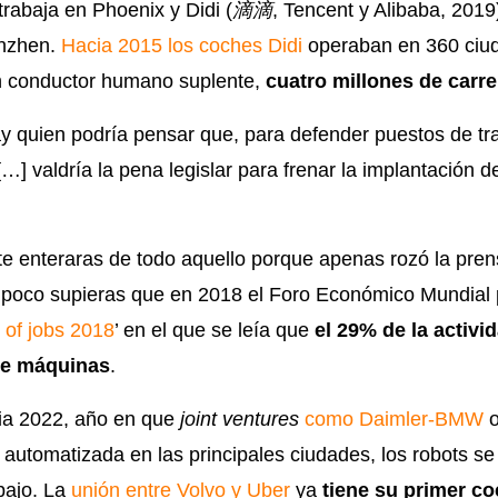
trabaja en Phoenix y Didi (
滴滴
, Tencent y Alibaba, 201
nzhen.
Hacia 2015 los coches Didi
operaban en 360 ciu
n conductor humano suplente,
cuatro millones de carre
quien podría pensar que, para defender puestos de trab
 valdría la pena legislar para frenar la implantación de
te enteraras de todo aquello porque apenas rozó la pren
poco supieras que en 2018 el Foro Económico Mundial p
 of jobs 2018
’ en el que se leía que
el 29% de la activ
te máquinas
.
ia 2022, año en que
joint ventures
como Daimler-BMW
a automatizada en las principales ciudades, los robots s
bajo. La
unión entre Volvo y Uber
ya
tiene su primer c