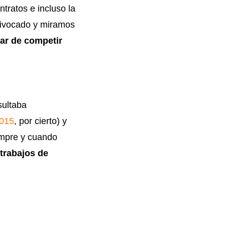
ntratos e incluso la
ivocado y miramos
tar de competir
sultaba
015
, por cierto) y
empre y cuando
trabajos de