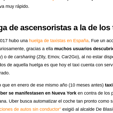
 va muy rápido.
ga de ascensoristas a la de los 
2017 hubo una
huelga de taxistas en España
. Fue un ac
riosamente, gracias a ella
muchos usuarios descubrie
y) o de
carsharing
(Zity, Emov, Car2Go), al no estar dispo
dos de aquella huelga es que hoy el taxi cuenta con se
rado.
o que en enero de ese mismo año (10 meses antes)
tax
ber se manifestasen en Nueva York
en contra de los 
ana. Uber busca automatizar el coche tan pronto como s
iciones de autos sin conductor”
exigió al alcalde De Blas