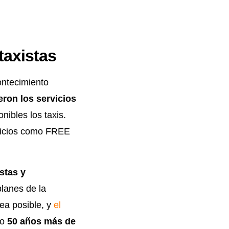
taxistas
ontecimiento
ron los servicios
nibles los taxis.
rvicios como FREE
istas y
planes de la
ea posible, y
el
io
50 años más de