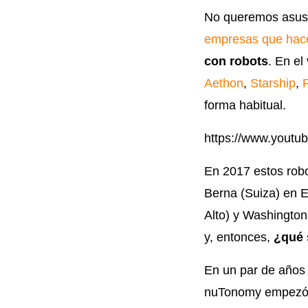
No queremos asust
empresas que hac
con robots
. En el
Aethon
,
Starship
,
P
forma habitual.
https://www.you
En 2017 estos robo
Berna (Suiza) en 
Alto) y Washingto
y, entonces,
¿qué 
En un par de años
nuTonomy empezó 