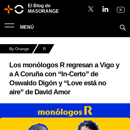
El Blog de
MASORANGE
MENÚ
By Orange
R
Los monólogos R regresan a Vigo y
a A Coruña con “In-Certo” de
Oswaldo Digón y “Love está no
aire” de David Amor