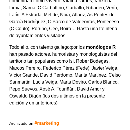
comunidad como Viveiro, Vilalba, Ordes, Xinzo da
Limia, Sarria, O Carballiño, Carballo, Ribadeo, Verín,
Lalín, A Estrada, Melide, Noia, Allariz, As Pontes de
García Rodríguez, O Barco de Valdeorras, Ponteceso
(O Couto), Porriño, Cee, Boiro… Hasta una treintena
de ayuntamientos visitados.
Todo ello, con talento gallego:por los
monólogos
R
han pasado actores, humoristas y monologuistas del
territorio tan populares como Isi, Rober Bodegas,
Marcos Pereiro, Federico Pérez (Fede), Javier Veiga,
Víctor Grande, David Perdomo, Marita Martínez, Celso
Sanmartín, Lucía Veiga, Marta Doviro, Carlos Blanco,
Pepo Suevos, Xosé A. Touriñán, David Amor y
Oswaldo Digón (los dos últimos en la presente
edición y en anteriores).
marketing
Archivado en