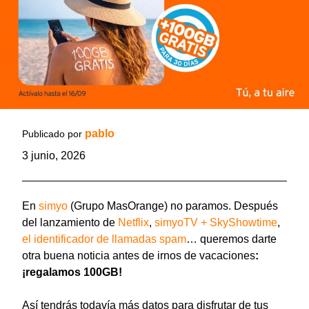
pablo
Publicado por
3 junio, 2026
En
simyo
(Grupo MasOrange) no paramos. Después
del lanzamiento de
Netflix
,
simyoTV + SkyShowtime
,
el identificador de llamadas spam
… queremos darte
otra buena noticia antes de irnos de vacaciones
:
¡regalamos 100GB!
Así tendrás todavía más datos para disfrutar de tus