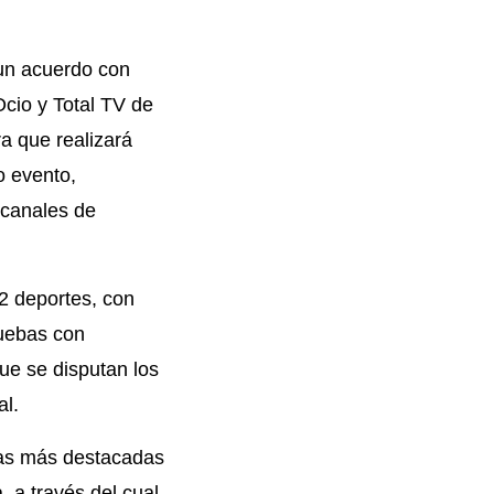
 un acuerdo con
Ocio y Total TV de
a que realizará
o evento,
 canales de
2 deportes, con
ruebas con
ue se disputan los
al.
las más destacadas
, a través del cual