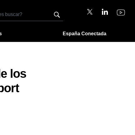
s
España Conectada
e los
port