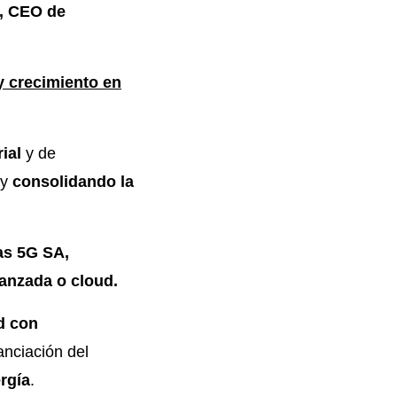
r, CEO de
y crecimiento en
ial
y de
 y
consolidando la
as 5G SA,
vanzada o cloud.
d con
anciación del
rgía
.