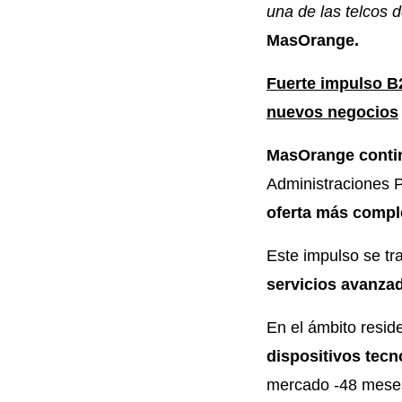
una de las telcos 
MasOrange.
Fuerte impulso B2
nuevos negocios
MasOrange contin
Administraciones P
oferta más compl
Este impulso se t
servicios avanzad
En el ámbito resid
dispositivos tec
mercado -48 meses