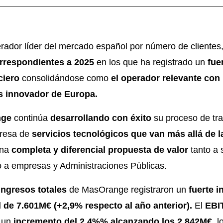
perador líder del mercado español por número de cliente
orrespondientes a 2025
en los que ha registrado un
fue
ciero
consolidándose como
el operador relevante con
s innovador de Europa.
nge
continúa
desarrollando con éxito
su proceso de tr
resa de
servicios tecnológicos que van más allá de l
una
completa y diferencial propuesta de valor
tanto a 
 a empresas y Administraciones Públicas.
ingresos totales
de MasOrange registraron un
fuerte 
d de 7.601M€ (+2,9%
respecto al año anterior).
El
EBI
 un
incremento del
2,4%% alcanzando los 2.842M€,
l