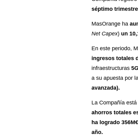
séptimo trimestr
MasOrange ha
aum
Net Capex
)
un 10,
En este periodo,
ingresos totales
infraestructuras
5G
a su apuesta por l
avanzada).
La Compañía está 
ahorros totales e
ha logrado 356M€
año.