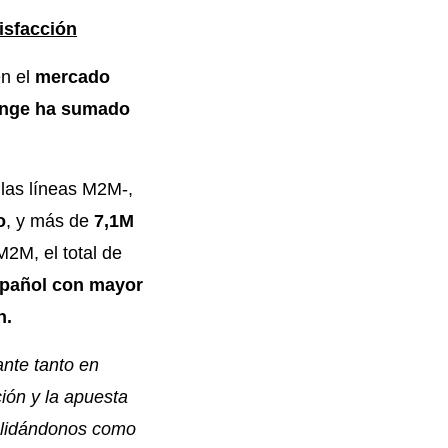
isfacción
en el
mercado
range ha sumado
las líneas M2M-,
o
, y más de
7,1M
M2M, el total de
spañol con mayor
n.
nte tanto en
ción y la apuesta
solidándonos como