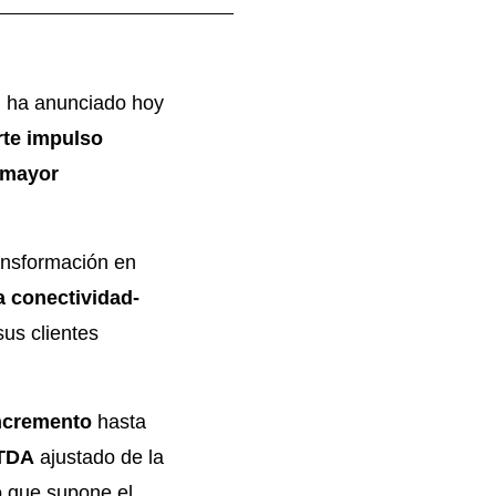
s, ha anunciado hoy
rte impulso
 mayor
ansformación en
a conectividad-
sus clientes
incremento
hasta
TDA
ajustado de la
o que supone el