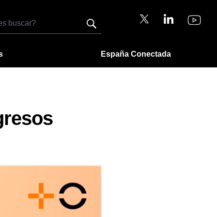
s
España Conectada
gresos