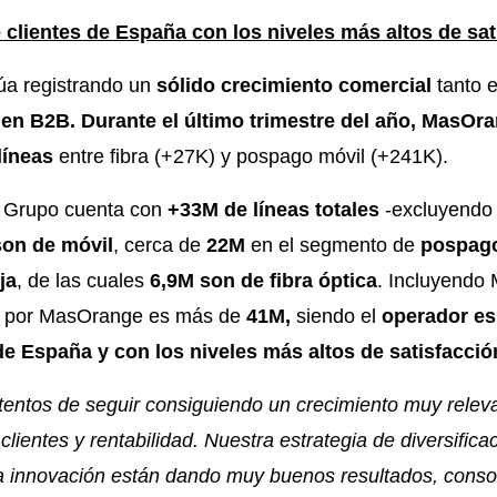
clientes de España con los niveles más altos de sat
a registrando un
sólido crecimiento comercial
tanto 
 en B2B. Durante el último trimestre del año, MasO
líneas
entre fibra (+27K) y pospago móvil (+241K).
el Grupo cuenta con
+33M de líneas totales
-excluyendo 
son de móvil
, cerca de
22M
en el segmento de
pospag
ja
, de las cuales
6,9M son de fibra óptica
. Incluyendo 
s por MasOrange es más de
41M,
siendo el
operador e
de España y con los niveles más altos de satisfacció
entos de seguir consiguiendo un crecimiento muy releva
lientes y rentabilidad. Nuestra estrategia de diversifica
 la innovación están dando muy buenos resultados, con