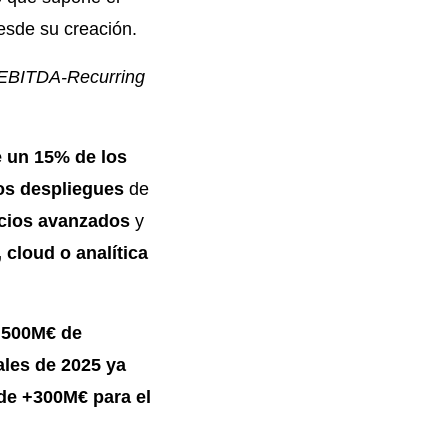
sde su creación.
EBITDA-Recurring
 un 15% de los
s despliegues
de
cios
avanzados
y
, cloud o analítica
e
500M€ de
ales de 2025 ya
de
+300M€ para el