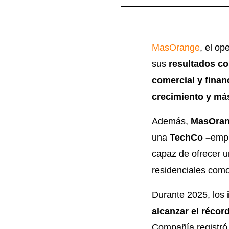
MasOrange
, el o
sus
resultados c
comercial y finan
crecimiento y má
Además,
MasOra
una
TechCo –
emp
capaz de ofrecer 
residenciales como
Durante 2025, los
alcanzar el récor
Compañía registró