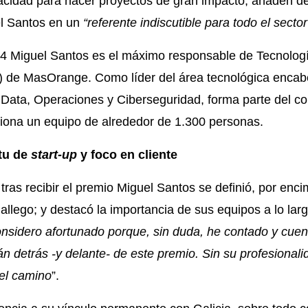
cidad para hacer proyectos de gran impacto, añaden de
el Santos en un
“referente indiscutible para todo el sector
24 Miguel Santos es el máximo responsable de Tecnolo
) de MasOrange. Como líder del área tecnológica encab
Data, Operaciones y Ciberseguridad, forma parte del co
iona un equipo de alrededor de 1.300 personas.
itu de
start-up
y foco en cliente
 tras recibir el premio Miguel Santos se definió, por en
llego; y destacó la importancia de sus equipos a lo larg
nsidero afortunado porque, sin duda, he contado y cue
án detrás -y delante- de este premio. Sin su profesionali
 el camino
”.