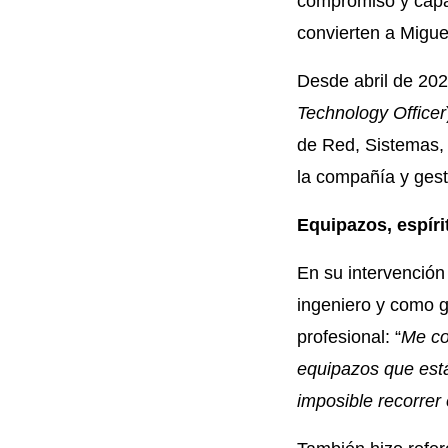
compromiso y capa
convierten a Migu
Desde abril de 20
Technology Officer
de Red, Sistemas, 
la compañía y gest
Equipazos, espír
En su intervención
ingeniero y como ga
profesional: “
Me co
equipazos que
est
imposible recorrer