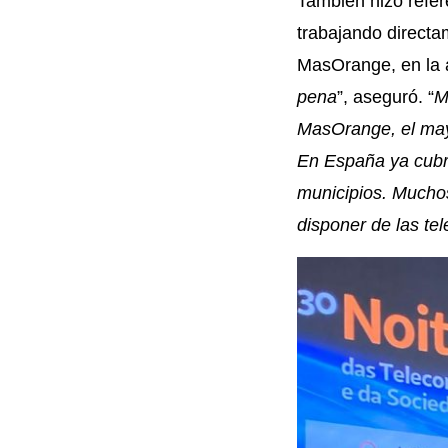
También hizo refer
trabajando direct
MasOrange, en la a
pena
”, aseguró. “
M
MasOrange, el may
En España ya cubr
municipios. Muchos 
disponer de las te