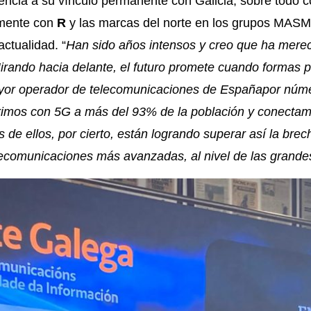
encia a su vínculo permanente con Galicia, sobre todo 
amente con
R
y las marcas del norte en los grupos MASM
ctualidad. “
Han sido años intensos y creo que ha mere
irando hacia delante, el futuro promete cuando formas p
or operador de telecomunicaciones de Españapor núme
imos con 5G a más del 93% de la población y conecta
de ellos, por cierto, están logrando superar así la brech
lecomunicaciones más avanzadas, al nivel de las grande