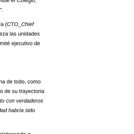
sde el Colegio,
”.
gía (CTO_
Chief
eza las unidades
mité ejecutivo de
cima de todo, como
o de su trayectoria
nto con verdaderos
dad habría sido