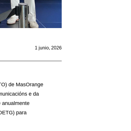
1 junio, 2026
(CTO) de MasOrange
omunicacións e da
e anualmente
COETG) para