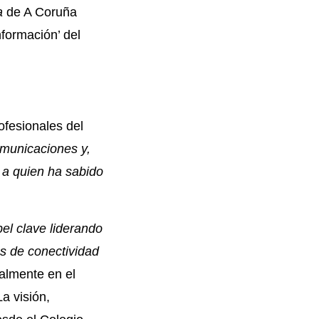
a
de A Coruña
formación’ del
ofesionales del
comunicaciones y,
 a quien ha sabido
el clave liderando
os de conectividad
ialmente en el
La visión,