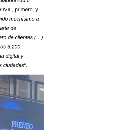
colaborando o
OVIL, primero, y
cido muchísimo a
arte de
ro de clientes
(…)
mos 5.200
a digital y
s ciudades
”.