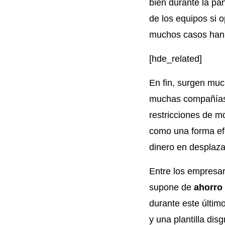
bien durante la pa
de los equipos si 
muchos casos han a
[hde_related]
En fin, surgen much
muchas compañía
restricciones de m
como una forma ef
dinero en desplaz
Entre los empresar
supone de
ahorro 
durante este últim
y una plantilla dis