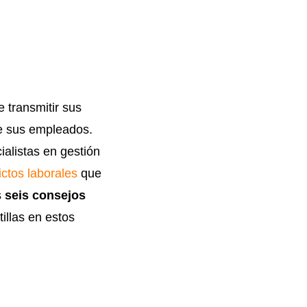
ta
 transmitir sus
de sus empleados.
alistas en gestión
ictos laborales
que
s
seis consejos
illas en estos